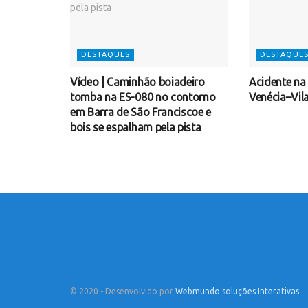
DESTAQUES
DESTAQUE
Vídeo | Caminhão boiadeiro
Acidente na
tomba na ES-080 no contorno
Venécia–Vil
em Barra de São Franciscoe e
bois se espalham pela pista
© 2020 - Desenvolvido por
Webmundo soluções Interativas