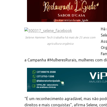
Há 
Sel
Selene Hammer Tech trabalha há mais de 25 anos com
Ass
agricultura orgânica
Org
Fam
a Campanha #MulheresRurais, mulheres com dir
“É um reconhecimento agradável, mas não pode
direitos e mais conquistas”, afirma Selene, co