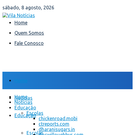
sábado, 8 agosto, 2026
Home
Quem Somos
Fale Conosco
Home
Home
Notícias
Notícias
Educação
Escolas
Educação
chickenroad.mobi
ctreports.com
dharanisugars.in
Escolas
docwilloughbys.com