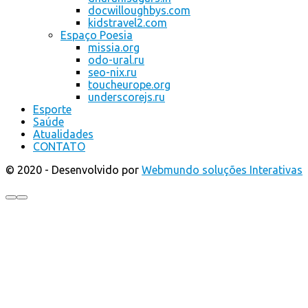
docwilloughbys.com
kidstravel2.com
Espaço Poesia
missia.org
odo-ural.ru
seo-nix.ru
toucheurope.org
underscorejs.ru
Esporte
Saúde
Atualidades
CONTATO
© 2020 - Desenvolvido por
Webmundo soluções Interativas