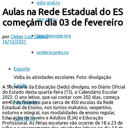
odo-ural.ru
Aulas na Rede Estadual do ES
seo-nix.ru
começam dia 03 de fevereiro
toucheurope.org
por
Cleber Luiz Sabino
16/12/2021
underscorejs.ru
Esporte
Volta às atividades escolares. Foto: divulgação
Saúde
A Secretaria da Educação (Sedu) divulgou, no Diário Oficial
do Estado desta quarta-feira (15), o Calendário Escolar
2022. O ano letivo, que vai contar com 202 dias, começa
Atualidades
em 03 de fevereiro para cerca de 450 escolas da Rede
Estadual de Ensino, nos turnos matutino, vespertino,
noturno e integral, nas modalidades de ensino regular,
Educação de Jovens e Adultos (EJA) e Educação
CONTATO
Profissional. As férias escolares vão ocorrer de 18 a 23 de
julho e o encerramento das atividades letivas no dia 14 de