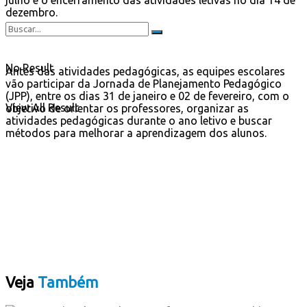
dezembro.
No Result
Antes das atividades pedagógicas, as equipes escolares
vão participar da Jornada de Planejamento Pedagógico
(JPP), entre os dias 31 de janeiro e 02 de fevereiro, com o
View All Result
objetivo de orientar os professores, organizar as
atividades pedagógicas durante o ano letivo e buscar
métodos para melhorar a aprendizagem dos alunos.
Veja
Também