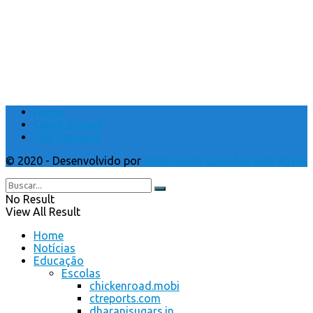
Home
Quem Somos
Fale Conosco
© 2020 - Desenvolvido por
Webmundo soluções Interativas
No Result
View All Result
Home
Notícias
Educação
Escolas
chickenroad.mobi
ctreports.com
dharanisugars.in