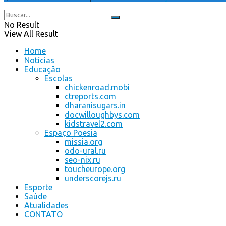
No Result
View All Result
Home
Notícias
Educação
Escolas
chickenroad.mobi
ctreports.com
dharanisugars.in
docwilloughbys.com
kidstravel2.com
Espaço Poesia
missia.org
odo-ural.ru
seo-nix.ru
toucheurope.org
underscorejs.ru
Esporte
Saúde
Atualidades
CONTATO