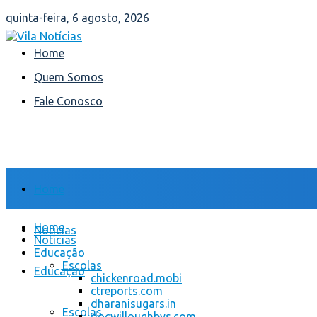
quinta-feira, 6 agosto, 2026
Home
Quem Somos
Fale Conosco
Home
Home
Notícias
Notícias
Educação
Escolas
Educação
chickenroad.mobi
ctreports.com
dharanisugars.in
Escolas
docwilloughbys.com