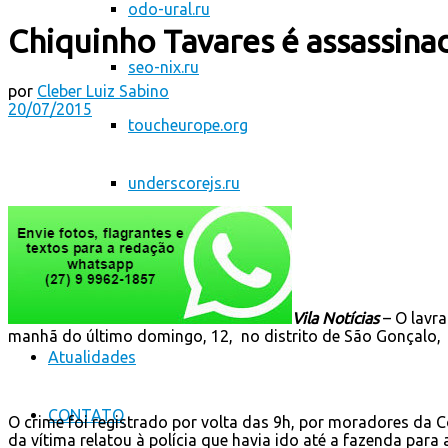
odo-ural.ru
Chiquinho Tavares é assassina
seo-nix.ru
por
Cleber Luiz Sabino
20/07/2015
toucheurope.org
underscorejs.ru
Esporte
Saúde
Vila Notícias
– O lavr
manhã do último domingo, 12, no distrito de São Gonçalo, i
Atualidades
CONTATO
O crime foi registrado por volta das 9h, por moradores da C
da vítima relatou à polícia que havia ido até a fazenda para