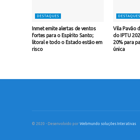
DESTAQUES
DESTAQUE
Inmet emite alertas de ventos
Vila Pavão d
fortes para o Espírito Santo;
do IPTU 20
litoral e todo o Estado estão em
20% para p
risco
única
© 2020 - Desenvolvido por
Webmundo soluções Interativas