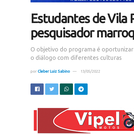
Estudantes de Vila
pesquisador marro
O objetivo do programa é oportunizar
o diálogo com diferentes culturas
por
Cleber Luiz Sabino
13/05/2022