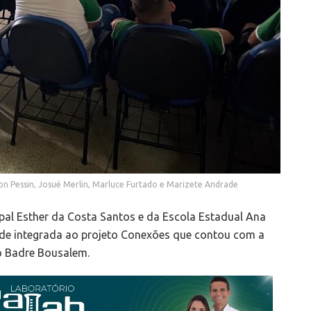
on Pessin, Josué Merlin, Marluce Furtado e Marizete Andrade
ipal Esther da Costa Santos e da Escola Estadual Ana
ade integrada ao projeto Conexões que contou com a
o Badre Bousalem.