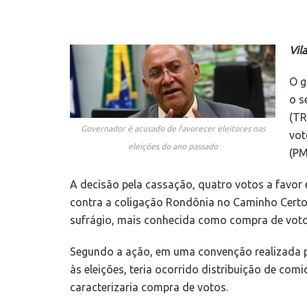
Vil
O g
o s
(TR
Governador é acusado de favorecer eleitores nas
vot
eleições do ano passado
(PM
A decisão pela cassação, quatro votos a favor 
contra a coligação Rondônia no Caminho Certo 
sufrágio, mais conhecida como compra de voto.
Segundo a ação, em uma convenção realizada 
às eleições, teria ocorrido distribuição de com
caracterizaria compra de votos.