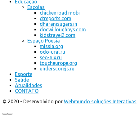
Educação
Escolas
chickenroad.mobi
ctreports.com
dharanisugars.in
docwilloughbys.com
kidstravel2.com
Espaço Poesia
missia.org
odo-ural.ru
seo-nix.ru
toucheurope.org
underscorejs.ru
Esporte
Saúde
Atualidades
CONTATO
© 2020 - Desenvolvido por
Webmundo soluções Interativas