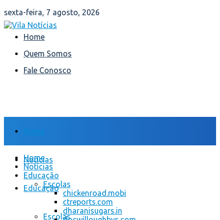
sexta-feira, 7 agosto, 2026
Home
Quem Somos
Fale Conosco
Home
Home
Notícias
Notícias
Educação
Escolas
Educação
chickenroad.mobi
ctreports.com
dharanisugars.in
Escolas
docwilloughbys.com