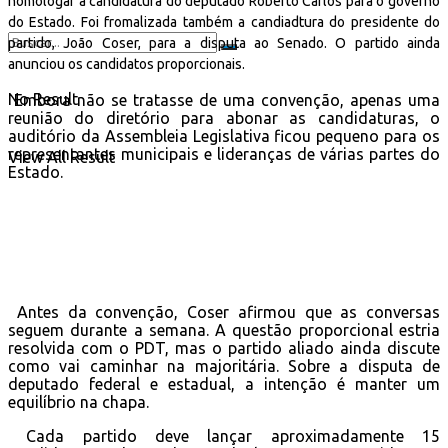
homologar a candidatura do deputado Roberto Carlos para o governo
do Estado. Foi fromalizada também a candiadtura do presidente do
partido, João Coser, para a disputa ao Senado. O partido ainda
anunciou os candidatos proporcionais.
No Result
Embora não se tratasse de uma convenção, apenas uma
reunião do diretório para abonar as candidaturas, o
auditório da Assembleia Legislativa ficou pequeno para os
representantes municipais e lideranças de várias partes do
View All Result
Estado.
Antes da convenção, Coser afirmou que as conversas
seguem durante a semana. A questão proporcional estria
resolvida com o PDT, mas o partido aliado ainda discute
como vai caminhar na majoritária. Sobre a disputa de
deputado federal e estadual, a intenção é manter um
equilíbrio na chapa.
Cada partido deve lançar aproximadamente 15