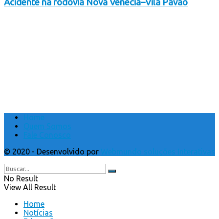
Acidente na rodovia Nova Venécia–Vila Pavão
Home
Quem Somos
Fale Conosco
© 2020 - Desenvolvido por
Webmundo soluções Interativas
No Result
View All Result
Home
Notícias