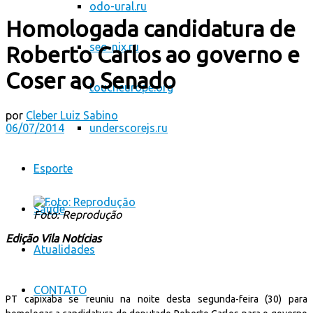
odo-ural.ru
Homologada candidatura de
seo-nix.ru
Roberto Carlos ao governo e
Coser ao Senado
toucheurope.org
por
Cleber Luiz Sabino
06/07/2014
underscorejs.ru
Esporte
Saúde
Foto: Reprodução
Edição Vila Notícias
Atualidades
CONTATO
PT capixaba se reuniu na noite desta segunda-feira (30) para