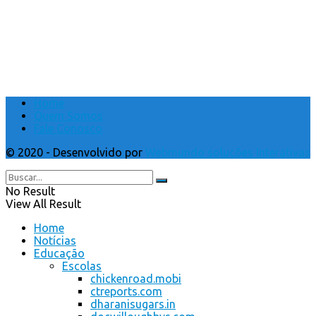
Home
Quem Somos
Fale Conosco
© 2020 - Desenvolvido por
Webmundo soluções Interativas
No Result
View All Result
Home
Notícias
Educação
Escolas
chickenroad.mobi
ctreports.com
dharanisugars.in