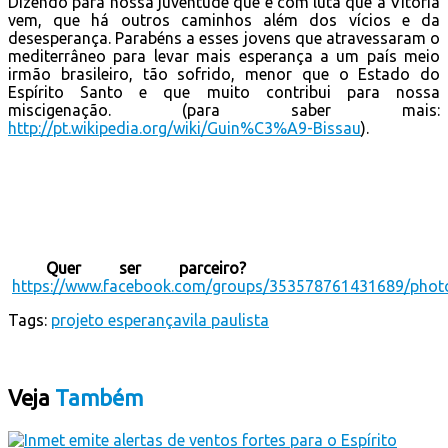
Dizendo para nossa juventude que é com luta que a Vitória
vem, que há outros caminhos além dos vícios e da
desesperança. Parabéns a esses jovens que atravessaram o
mediterrâneo para levar mais esperança a um país meio
irmão brasileiro, tão sofrido, menor que o Estado do
Espírito Santo e que muito contribui para nossa
miscigenação. (para saber mais:
http://pt.wikipedia.org/wiki/Guin%C3%A9-Bissau
).
Quer ser parceiro?
https://www.facebook.com/groups/353578761431689/phot
Tags:
projeto esperança
vila paulista
Veja
Também