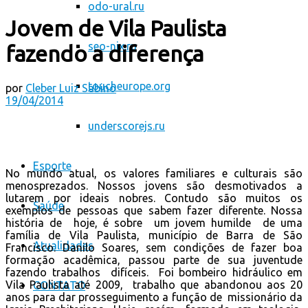
odo-ural.ru
Jovem de Vila Paulista
seo-nix.ru
fazendo a diferença
toucheurope.org
por
Cleber Luiz Sabino
19/04/2014
underscorejs.ru
Esporte
No mundo atual, os valores familiares e culturais são
menosprezados. Nossos jovens são desmotivados a
lutarem por ideais nobres. Contudo são muitos os
Saúde
exemplos de pessoas que sabem fazer diferente. Nossa
história de hoje, é sobre um jovem humilde de uma
família de Vila Paulista, município de Barra de São
Atualidades
Francisco. Danilo Soares, sem condições de fazer boa
formação acadêmica, passou parte de sua juventude
fazendo trabalhos difíceis. Foi bombeiro hidráulico em
Vila Paulista até 2009, trabalho que abandonou aos 20
CONTATO
anos para dar prosseguimento a função de missionário da