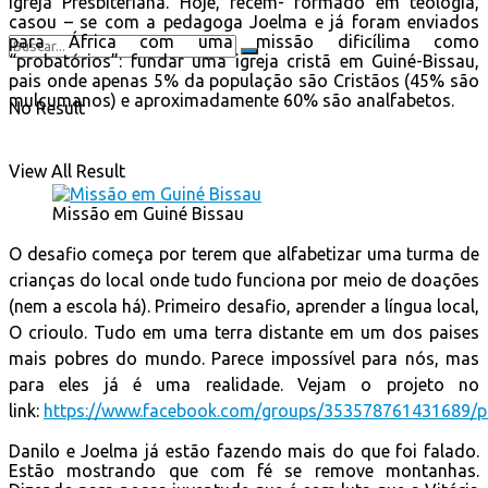
Igreja Presbiteriana. Hoje, recém- formado em teologia,
casou – se com a pedagoga Joelma e já foram enviados
para África com uma missão dificílima como
“probatórios”: fundar uma igreja cristã em Guiné-Bissau,
pais onde apenas 5% da população são Cristãos (45% são
mulçumanos) e aproximadamente 60% são analfabetos.
No Result
View All Result
Missão em Guiné Bissau
O desafio começa por terem que alfabetizar uma turma de
crianças do local onde tudo funciona por meio de doações
(nem a escola há). Primeiro desafio, aprender a língua local,
O crioulo. Tudo em uma terra distante em um dos paises
mais pobres do mundo. Parece impossível para nós, mas
para eles já é uma realidade. Vejam o projeto no
link:
https://www.facebook.com/groups/353578761431689/p
Danilo e Joelma já estão fazendo mais do que foi falado.
Estão mostrando que com fé se remove montanhas.