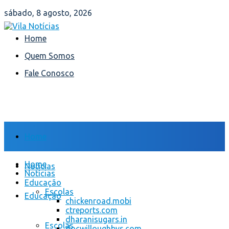
sábado, 8 agosto, 2026
Home
Quem Somos
Fale Conosco
Home
Home
Notícias
Notícias
Educação
Escolas
Educação
chickenroad.mobi
ctreports.com
dharanisugars.in
Escolas
docwilloughbys.com