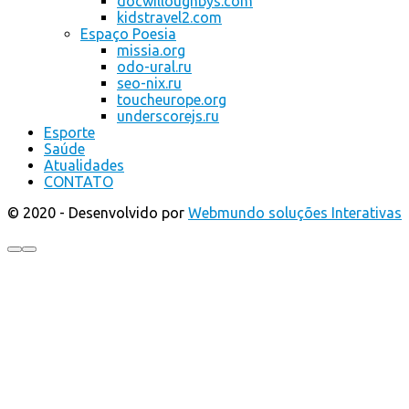
docwilloughbys.com
kidstravel2.com
Espaço Poesia
missia.org
odo-ural.ru
seo-nix.ru
toucheurope.org
underscorejs.ru
Esporte
Saúde
Atualidades
CONTATO
© 2020 - Desenvolvido por
Webmundo soluções Interativas