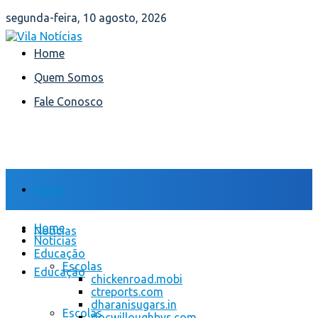
segunda-feira, 10 agosto, 2026
Home
Quem Somos
Fale Conosco
Home
Home
Notícias
Notícias
Educação
Escolas
Educação
chickenroad.mobi
ctreports.com
dharanisugars.in
Escolas
docwilloughbys.com