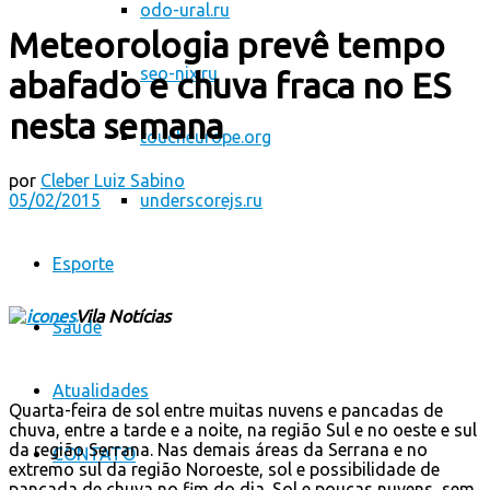
odo-ural.ru
Meteorologia prevê tempo
seo-nix.ru
abafado e chuva fraca no ES
nesta semana
toucheurope.org
por
Cleber Luiz Sabino
05/02/2015
underscorejs.ru
Esporte
Vila Notícias
Saúde
Atualidades
Quarta-feira de sol entre muitas nuvens e pancadas de
chuva, entre a tarde e a noite, na região Sul e no oeste e sul
da região Serrana. Nas demais áreas da Serrana e no
CONTATO
extremo sul da região Noroeste, sol e possibilidade de
pancada de chuva no fim do dia. Sol e poucas nuvens, sem