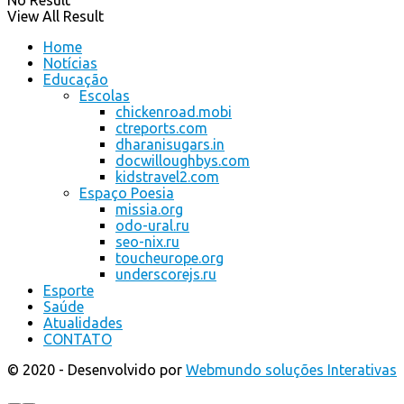
No Result
View All Result
Home
Notícias
Educação
Escolas
chickenroad.mobi
ctreports.com
dharanisugars.in
docwilloughbys.com
kidstravel2.com
Espaço Poesia
missia.org
odo-ural.ru
seo-nix.ru
toucheurope.org
underscorejs.ru
Esporte
Saúde
Atualidades
CONTATO
© 2020 - Desenvolvido por
Webmundo soluções Interativas