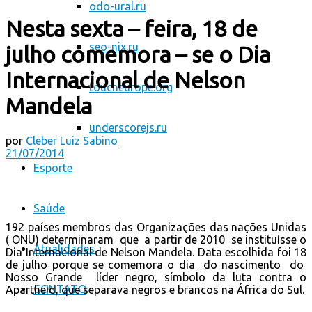
odo-ural.ru
Nesta sexta – feira, 18 de
seo-nix.ru
julho comemora – se o Dia
Internacional de Nelson
toucheurope.org
Mandela
underscorejs.ru
por
Cleber Luiz Sabino
21/07/2014
Esporte
Saúde
192 países membros das Organizações das nações Unidas
( ONU) determinaram que a partir de 2010 se instituísse o
Atualidades
Dia Internacional de Nelson Mandela. Data escolhida foi 18
de julho porque se comemora o dia do nascimento do
Nosso Grande líder negro, símbolo da luta contra o
CONTATO
Apartheid, que separava negros e brancos na África do Sul.