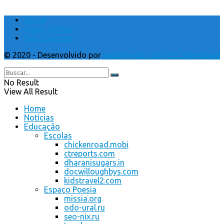
Home
Quem Somos
Fale Conosco
© 2020 - Desenvolvido por
Webmundo soluções Interativas
No Result
View All Result
Home
Notícias
Educação
Escolas
chickenroad.mobi
ctreports.com
dharanisugars.in
docwilloughbys.com
kidstravel2.com
Espaço Poesia
missia.org
odo-ural.ru
seo-nix.ru