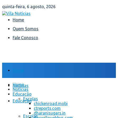
quinta-feira, 6 agosto, 2026
Home
Quem Somos
Fale Conosco
Home
Home
Notícias
Notícias
Educação
Escolas
Educação
chickenroad.mobi
ctreports.com
dharanisugars.in
Escolas
docwilloughbys.com