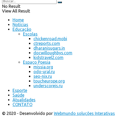
No Result
View All Result
Home
Notícias
Educação
Escolas
chickenroad.mobi
ctreports.com
dharanisugars.in
docwilloughbys.com
kidstravel2.com
Espaço Poesia
missia.org
odo-ural.ru
seo-nix.ru
toucheurope.org
underscorejs.ru
Esporte
Saúde
Atualidades
CONTATO
© 2020 - Desenvolvido por
Webmundo soluções Interativas