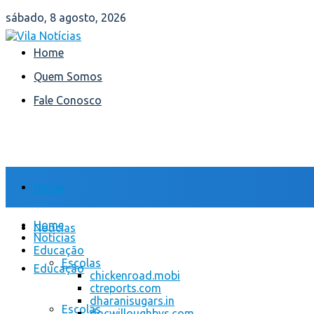
sábado, 8 agosto, 2026
Home
Quem Somos
Fale Conosco
Home
Home
Notícias
Notícias
Educação
Escolas
Educação
chickenroad.mobi
ctreports.com
dharanisugars.in
Escolas
docwilloughbys.com