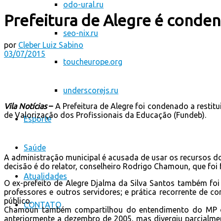
odo-ural.ru
Prefeitura de Alegre é conden
seo-nix.ru
por
Cleber Luiz Sabino
03/07/2015
toucheurope.org
underscorejs.ru
Vila Notícias
–
A Prefeitura de Alegre foi condenado a resti
de Valorização dos Profissionais da Educação (Fundeb).
Esporte
Saúde
A administração municipal é acusada de usar os recursos 
decisão é do relator, conselheiro Rodrigo Chamoun, que foi
Atualidades
O ex-prefeito de Alegre Djalma da Silva Santos também fo
professores e outros servidores; e prática recorrente de 
público.
CONTATO
Chamoun também compartilhou do entendimento do MP de 
anteriormente a dezembro de 2005, mas divergiu parcialmen