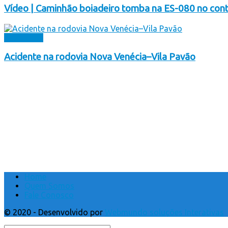
Vídeo | Caminhão boiadeiro tomba na ES-080 no cont
Destaques
Acidente na rodovia Nova Venécia–Vila Pavão
Home
Quem Somos
Fale Conosco
© 2020 - Desenvolvido por
Webmundo soluções Interativas