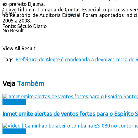
ex-prefeito Djalma.
Convertido em Tomada de Contas Especial, o processo vers
no Relatório de Auditoria Especial. Foram apontados indíc
2005 a 2008.
Fonte: Século Diario
No Result
View All Result
Tags:
Prefeitura de Alegre é condenada a devolver cerca de 
Veja
Também
Destaques
Inmet emite alertas de ventos fortes para o Espírito S
Destaques