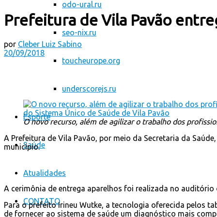
odo-ural.ru
Prefeitura de Vila Pavão entr
seo-nix.ru
por
Cleber Luiz Sabino
20/09/2018
toucheurope.org
underscorejs.ru
Esporte
O novo recurso, além de agilizar o trabalho dos profissio
A Prefeitura de Vila Pavão, por meio da Secretaria da Saúde
Saúde
município.
Atualidades
A cerimônia de entrega aparelhos foi realizada no auditório 
CONTATO
Para o prefeito Irineu Wutke, a tecnologia oferecida pelos t
de fornecer ao sistema de saúde um diagnóstico mais compl