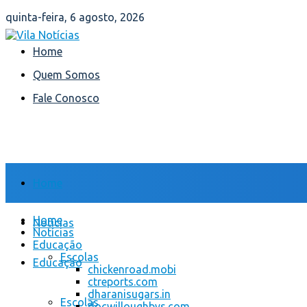
quinta-feira, 6 agosto, 2026
Home
Quem Somos
Fale Conosco
Home
Home
Notícias
Notícias
Educação
Escolas
Educação
chickenroad.mobi
ctreports.com
dharanisugars.in
Escolas
docwilloughbys.com