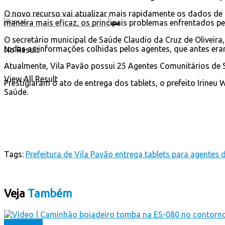
O novo recurso vai atualizar mais rapidamente os dados de c
maneira mais eficaz, os principais problemas enfrentados p
O secretário municipal de Saúde Claudio da Cruz de Oliveir
todas as informações colhidas pelos agentes, que antes eram
No Result
Atualmente, Vila Pavão possui 25 Agentes Comunitários de 
View All Result
Prestigiaram o ato de entrega dos tablets, o prefeito Irineu 
Saúde.
Tags:
Prefeitura de Vila Pavão entrega tablets para agentes
Veja
Também
Destaques