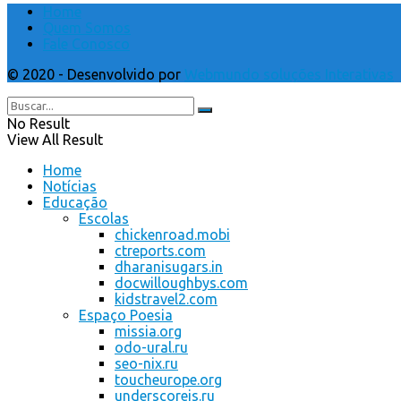
Home
Quem Somos
Fale Conosco
© 2020 - Desenvolvido por
Webmundo soluções Interativas
No Result
View All Result
Home
Notícias
Educação
Escolas
chickenroad.mobi
ctreports.com
dharanisugars.in
docwilloughbys.com
kidstravel2.com
Espaço Poesia
missia.org
odo-ural.ru
seo-nix.ru
toucheurope.org
underscorejs.ru