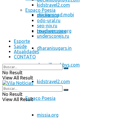
kidstravel2.com
Espaço Poesia
chickenroad.mobi
missia.org
odo-ural.ru
seo-nix.ru
toucheurope.org
ctreports.com
underscorejs.ru
Esporte
Saúde
dharanisugars.in
Atualidades
CONTATO
docwilloughbys.com
No Result
View All Result
kidstravel2.com
No Result
Espaço Poesia
View All Result
missia.org