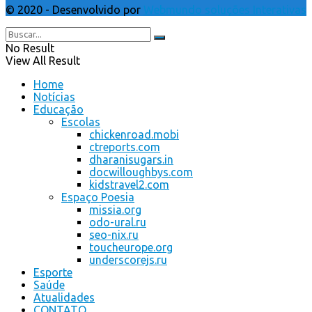
© 2020 - Desenvolvido por
Webmundo soluções Interativas
No Result
View All Result
Home
Notícias
Educação
Escolas
chickenroad.mobi
ctreports.com
dharanisugars.in
docwilloughbys.com
kidstravel2.com
Espaço Poesia
missia.org
odo-ural.ru
seo-nix.ru
toucheurope.org
underscorejs.ru
Esporte
Saúde
Atualidades
CONTATO