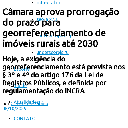
odo-ural.ru
Câmara aprova prorrogação
seo-nix.ru
do prazo para
georreferenciamento de
toucheurope.org
imóveis rurais até 2030
underscorejs.ru
Hoje, a exigência do
georreferenciamento está prevista nos
Esporte
§ 3º e 4º do artigo 176 da Lei de
Registros Públicos, e definida por
Saúde
regulamentação do INCRA
Atualidades
por
Cleber Luiz Sabino
08/10/2025
CONTATO