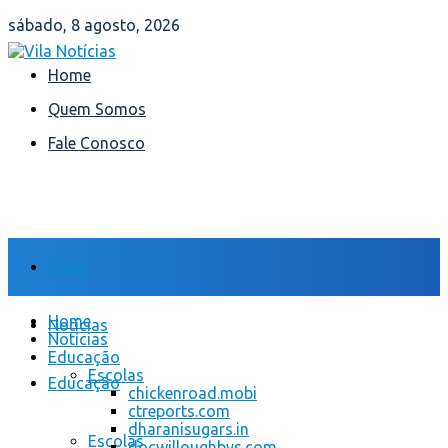
sábado, 8 agosto, 2026
Home
Quem Somos
Fale Conosco
Home
Home
Notícias
Notícias
Educação
Escolas
Educação
chickenroad.mobi
ctreports.com
dharanisugars.in
Escolas
docwilloughbys.com