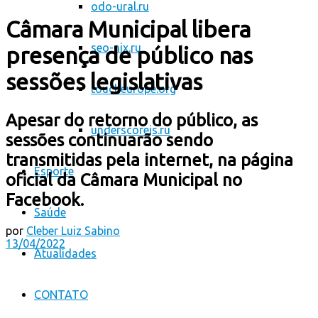
odo-ural.ru
Câmara Municipal libera
seo-nix.ru
presença de público nas
sessões legislativas
toucheurope.org
Apesar do retorno do público, as
underscorejs.ru
sessões continuarão sendo
transmitidas pela internet, na página
Esporte
oficial da Câmara Municipal no
Facebook.
Saúde
por
Cleber Luiz Sabino
13/04/2022
Atualidades
CONTATO