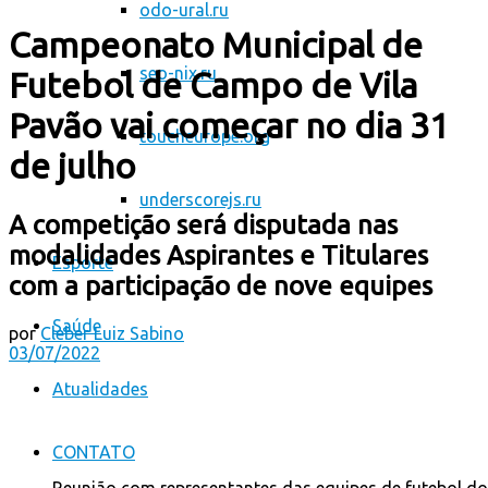
odo-ural.ru
Campeonato Municipal de
seo-nix.ru
Futebol de Campo de Vila
Pavão vai começar no dia 31
toucheurope.org
de julho
underscorejs.ru
A competição será disputada nas
modalidades Aspirantes e Titulares
Esporte
com a participação de nove equipes
Saúde
por
Cleber Luiz Sabino
03/07/2022
Atualidades
CONTATO
Reunião com representantes das equipes de futebol do