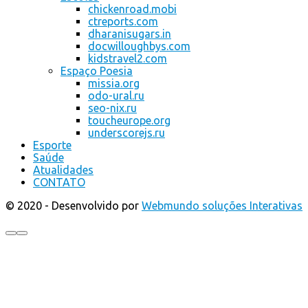
chickenroad.mobi
ctreports.com
dharanisugars.in
docwilloughbys.com
kidstravel2.com
Espaço Poesia
missia.org
odo-ural.ru
seo-nix.ru
toucheurope.org
underscorejs.ru
Esporte
Saúde
Atualidades
CONTATO
© 2020 - Desenvolvido por
Webmundo soluções Interativas