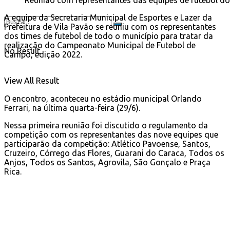
A equipe da Secretaria Municipal de Esportes e Lazer da
Prefeitura de Vila Pavão se reuniu com os representantes
dos times de futebol de todo o município para tratar da
realização do Campeonato Municipal de Futebol de
No Result
Campo, edição 2022.
View All Result
O encontro, aconteceu no estádio municipal Orlando
Ferrari, na última quarta-feira (29/6).
Nessa primeira reunião foi discutido o regulamento da
competição com os representantes das nove equipes que
participarão da competição: Atlético Pavoense, Santos,
Cruzeiro, Córrego das Flores, Guarani do Caraca, Todos os
Anjos, Todos os Santos, Agrovila, São Gonçalo e Praça
Rica.