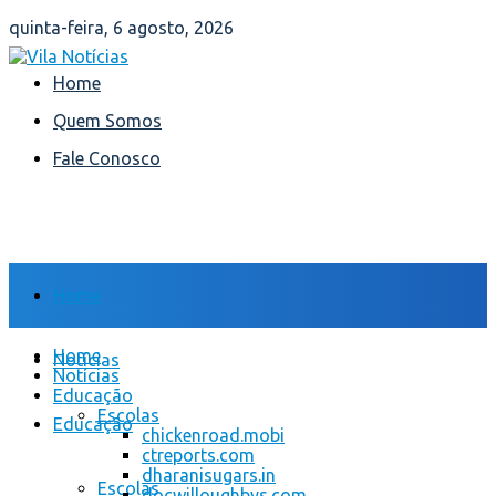
quinta-feira, 6 agosto, 2026
Home
Quem Somos
Fale Conosco
Home
Home
Notícias
Notícias
Educação
Escolas
Educação
chickenroad.mobi
ctreports.com
dharanisugars.in
Escolas
docwilloughbys.com