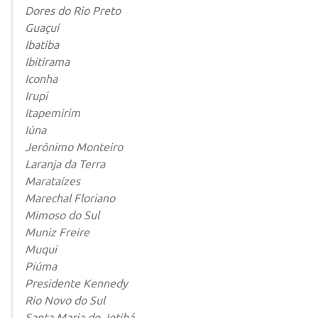
Dores do Rio Preto
Guaçuí
Ibatiba
Ibitirama
Iconha
Irupi
Itapemirim
Iúna
Jerônimo Monteiro
Laranja da Terra
Marataízes
Marechal Floriano
Mimoso do Sul
Muniz Freire
Muqui
Piúma
Presidente Kennedy
Rio Novo do Sul
Santa Maria de Jetibá