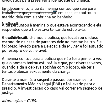
divulgados para preservar a identidade da criança.
Em depoimento, a tia da menina contou que saiu para
trabalhar e que, quando chegou em casa, encontrou o
marido dela com a sobrinha no banheiro.
No Result
A tia perguntou à menina o que estava acontecendo e ela
respondeu que o tio estava tentando estuprá-la.
A mulher então chamou a polícia, que localizou o idoso
View All Result
escondido na casa de parentes dele no mesmo bairro. Ele
foi preso, levado para a Delegacia da Mulher e foi autuado
por estupro de vulnerável.
A menina contou para a polícia que não foi a primeira vez
que o homem tentou estuprá-la e que, por diversas vezes,
quando a tia a deixava sozinha com o idoso, ele teria
tentado abusar sexualmente da criança.
Durante a manhã, o suspeito passou por exames no
Departamento Médico Legal (DML) e foi levado para o
presídio. A investigação do caso vai correr em segredo de
justiça.
Informações – G1ES.