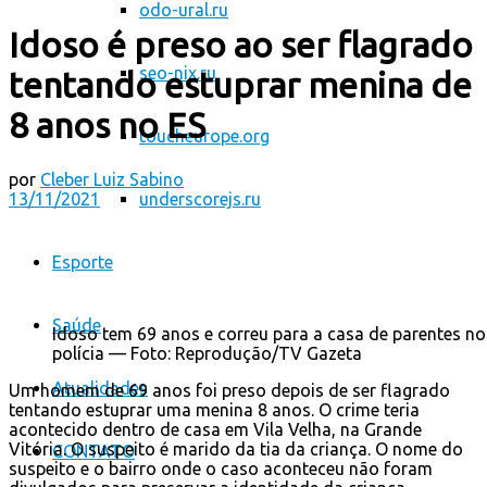
odo-ural.ru
Idoso é preso ao ser flagrado
seo-nix.ru
tentando estuprar menina de
8 anos no ES
toucheurope.org
por
Cleber Luiz Sabino
13/11/2021
underscorejs.ru
Esporte
Saúde
Idoso tem 69 anos e correu para a casa de parentes no
polícia — Foto: Reprodução/TV Gazeta
Atualidades
Um homem de 69 anos foi preso depois de ser flagrado
tentando estuprar uma menina 8 anos. O crime teria
acontecido dentro de casa em Vila Velha, na Grande
Vitória. O suspeito é marido da tia da criança. O nome do
CONTATO
suspeito e o bairro onde o caso aconteceu não foram