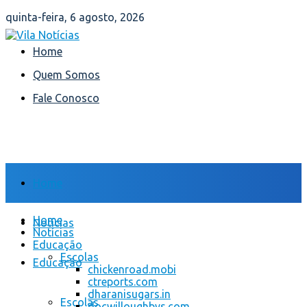
quinta-feira, 6 agosto, 2026
Home
Quem Somos
Fale Conosco
Home
Home
Notícias
Notícias
Educação
Escolas
Educação
chickenroad.mobi
ctreports.com
dharanisugars.in
Escolas
docwilloughbys.com