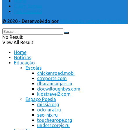
Home
Quem Somos
Fale Conosco
© 2020 - Desenvolvido por
Webmundo soluções Interativas
No Result
View All Result
Home
Notícias
Educação
Escolas
chickenroad.mobi
ctreports.com
dharanisugars.in
docwilloughbys.com
kidstravel2.com
Espaço Poesia
missia.org
odo-ural.ru
seo-nix.ru
toucheurope.org
underscorejs.ru