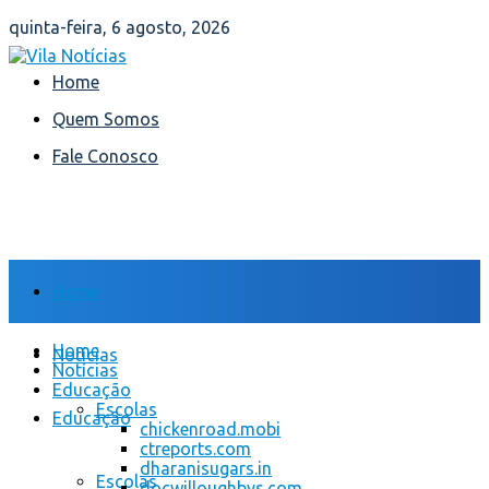
quinta-feira, 6 agosto, 2026
Home
Quem Somos
Fale Conosco
Home
Home
Notícias
Notícias
Educação
Escolas
Educação
chickenroad.mobi
ctreports.com
dharanisugars.in
Escolas
docwilloughbys.com