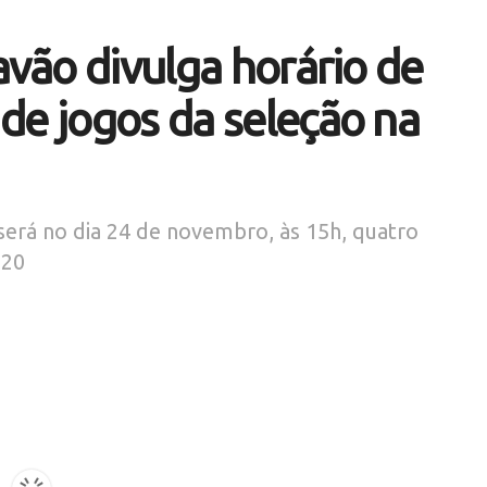
avão divulga horário de
de jogos da seleção na
será no dia 24 de novembro, às 15h, quatro
 20