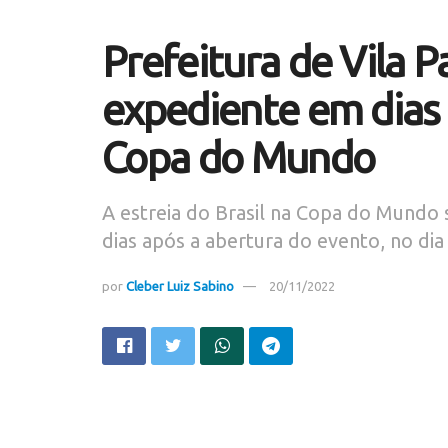
Prefeitura de Vila P
expediente em dias 
Copa do Mundo
A estreia do Brasil na Copa do Mundo 
dias após a abertura do evento, no dia
por
Cleber Luiz Sabino
20/11/2022